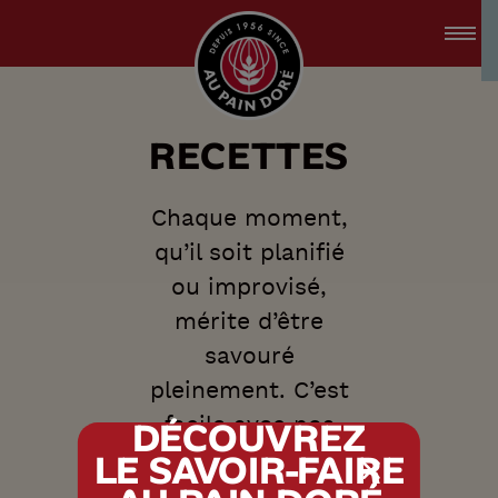
accessibility.skipToMain
menu.logo.title
R
E
C
E
T
T
E
S
Chaque moment,
qu’il soit planifié
ou improvisé,
mérite d’être
savouré
pleinement. C’est
facile avec nos
DÉCOUVREZ
recettes simples
LE SAVOIR-FAIRE
tx.alert_popin
et délicieuses!