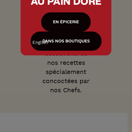
AU PAIN DORÉ
Qui a dit que
cuisiner devait
EN ÉPICERIE
être compliqué?
Sûrement pas
DANS NOS BOUTIQUES
English
nous! Partez à la
découverte de
nos recettes
spécialement
concoctées par
nos Chefs.