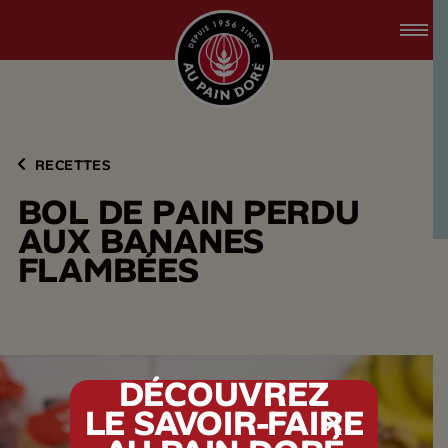
accessibility.skipToMain
menu.logo.title
RECETTES
B
O
L
D
E
P
A
I
N
P
E
R
D
U
A
U
X
B
A
N
A
N
E
S
F
L
A
M
B
É
E
S
DÉCOUVREZ
LE SAVOIR-FAIRE
tx.alert_popin