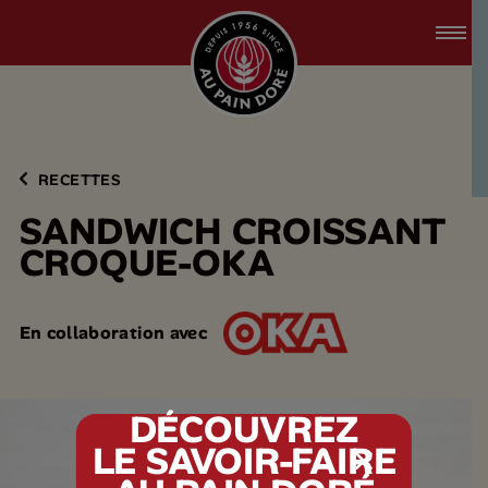
accessibility.skipToMain
menu.logo.title
RECETTES
S
A
N
D
W
I
C
H
C
R
O
I
S
S
A
N
T
C
R
O
Q
U
E
-
O
K
A
En collaboration avec
DÉCOUVREZ
LE SAVOIR-FAIRE
tx.alert_popin