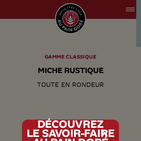
accessibility.skipToMain
menu.logo.title
GAMME CLASSIQUE
M
I
C
H
E
R
U
S
T
I
Q
U
E
TOUTE EN RONDEUR
DÉCOUVREZ
LE SAVOIR-FAIRE
tx.alert_popin