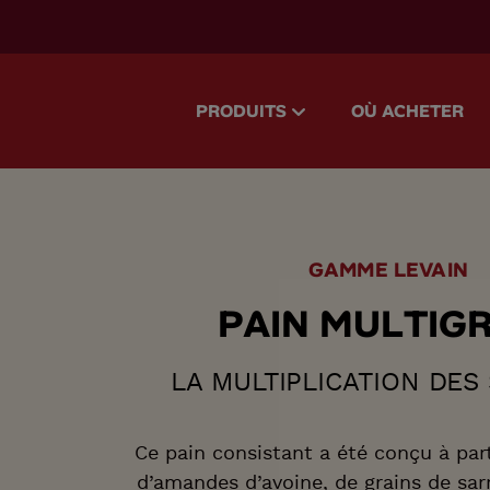
accessibility.skipToMain
PRODUITS
OÙ ACHETER
GAMME LEVAIN
P
A
I
N
M
U
L
T
I
G
LA MULTIPLICATION DES
Ce pain consistant a été conçu à par
d’amandes d’avoine, de grains de sarr