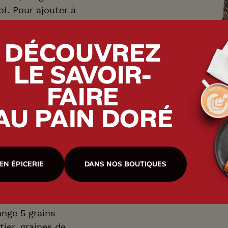
ol. Pour ajouter à
ert sa croûte de
 sa mie dense, les
DÉCOUVREZ
nt d’excellentes
LE SAVOIR-
es créations.
FAIRE
AU PAIN DORÉ
EN ÉPICERIE
DANS NOS BOUTIQUES
ENTS
ange 5 grains
ier, graines de