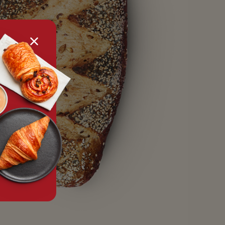
tx.alert_popin.close