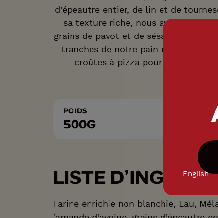
d’épeautre entier, de lin et de tournes
sa texture riche, nous avons recouv
grains de pavot et de sésame. Grâce à
tranches de notre pain multigrain fo
croûtes à pizza pour vos meilleur
POIDS
500G
LISTE D’INGRÉDI
English
Farine enrichie non blanchie, Eau, Mél
(amande d’avoine, grains d’épeautre ent