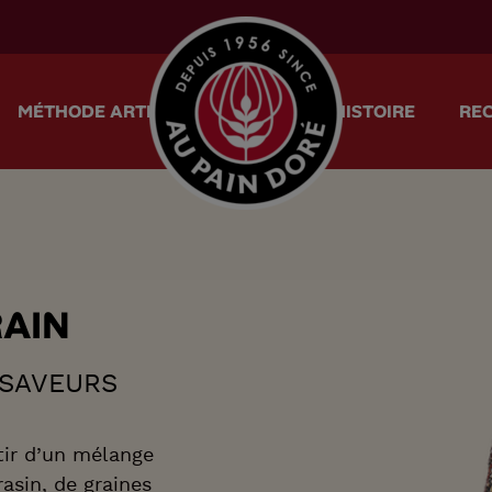
menu.logo.title
MÉTHODE ARTISANALE
NOTRE HISTOIRE
RE
R
A
I
N
 SAVEURS
tir d’un mélange
asin, de graines