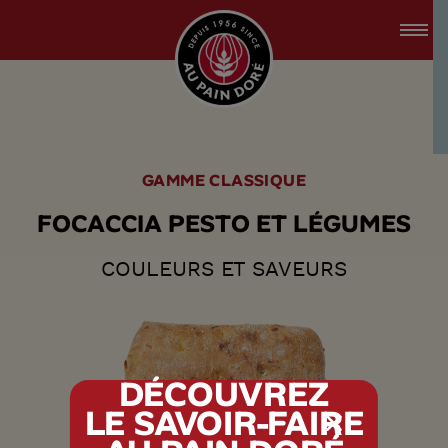
accessibility.skipToMain
menu.logo.title
GAMME CLASSIQUE
F
O
C
A
C
C
I
A
P
E
S
T
O
E
T
L
É
G
U
M
E
S
COULEURS ET SAVEURS
DÉCOUVREZ
LE SAVOIR-FAIRE
tx.alert_popin