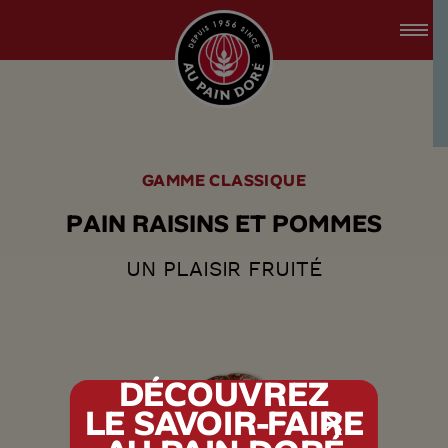
accessibility.skipToMain
menu.logo.title
GAMME CLASSIQUE
P
A
I
N
R
A
I
S
I
N
S
E
T
P
O
M
M
E
S
UN PLAISIR FRUITÉ
DÉCOUVREZ
LE SAVOIR-FAIRE
tx.alert_popin