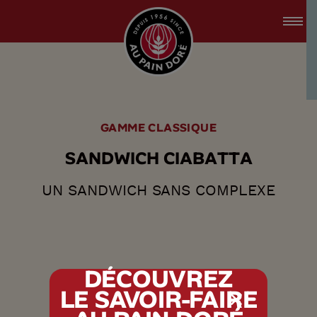
accessibility.skipToMain
menu.logo.title
GAMME CLASSIQUE
S
A
N
D
W
I
C
H
C
I
A
B
A
T
T
A
UN SANDWICH SANS COMPLEXE
DÉCOUVREZ
LE SAVOIR-FAIRE
tx.alert_popin